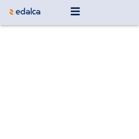
Equipos de supresión contra
incendios en Venezuela
En
EDALCA
se ofrecen
equipos para
supresión contra incendios en Venezuela
,