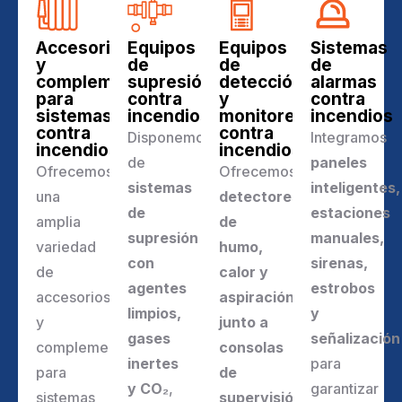
Accesorios
Equipos
Equipos
Sistemas
y
de
de
de
complementos
supresión
detección
alarmas
para
contra
y
contra
sistemas
incendios
monitoreo
incendios
contra
contra
Disponemos
Integramos
incendios
incendios
de
paneles
Ofrecemos
Ofrecemos
sistemas
inteligentes,
una
detectores
de
estaciones
amplia
de
supresión
manuales,
variedad
humo,
con
sirenas,
de
calor y
agentes
estrobos
accesorios
aspiración,
limpios,
y
y
junto a
gases
señalización
complementos
consolas
inertes
para
para
de
y CO
₂
,
garantizar
sistemas
supervisión