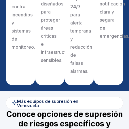
diseñados
notificación
contra
24/7
para
clara y
incendios
para
proteger
segura
y
alerta
áreas
de
sistemas
temprana
críticas
emergencias
de
y
e
monitoreo.
reducción
infraestructuras
de
sensibles.
falsas
alarmas.
Más equipos de supresión en
Venezuela
Conoce opciones de supresión
de riesgos específicos y