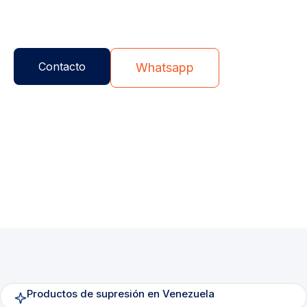
agentes limpio
s,
gases inertes
,
CO₂
alta y
baja presión en Venezuela.
Contacto
Whatsapp
Productos de supresión en Venezuela