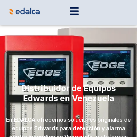
Distribuidor de Equipos
Edwards en Venezuela
En
EDALCA
ofrecemos soluciones originales de
equipos
Edwards
para
detección y alarma
contra incendios en Venezuela,
plataformas